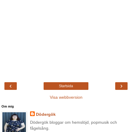
‹
›
Startsida
Visa webbversion
Om mig
Dödergök
Dödergök bloggar om hemslöjd, popmusik och
fågelsång.