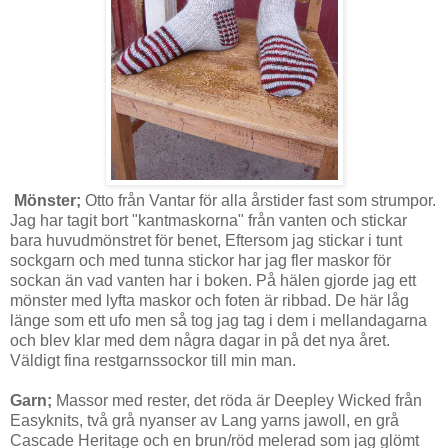
Mönster;
Otto från Vantar för alla årstider fast som strumpor.
Jag har tagit bort "kantmaskorna" från vanten och stickar
bara huvudmönstret för benet, Eftersom jag stickar i tunt
sockgarn och med tunna stickor har jag fler maskor för
sockan än vad vanten har i boken. På hälen gjorde jag ett
mönster med lyfta maskor och foten är ribbad. De här låg
länge som ett ufo men så tog jag tag i dem i mellandagarna
och blev klar med dem några dagar in på det nya året.
Väldigt fina restgarnssockor till min man.
Garn;
Massor med rester, det röda är Deepley Wicked från
Easyknits, två grå nyanser av Lang yarns jawoll, en grå
Cascade Heritage och en brun/röd melerad som jag glömt