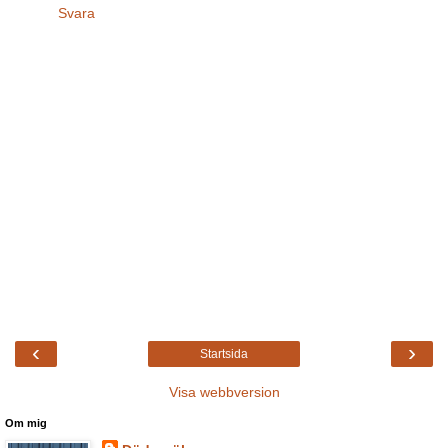
Svara
‹
›
Startsida
Visa webbversion
Om mig