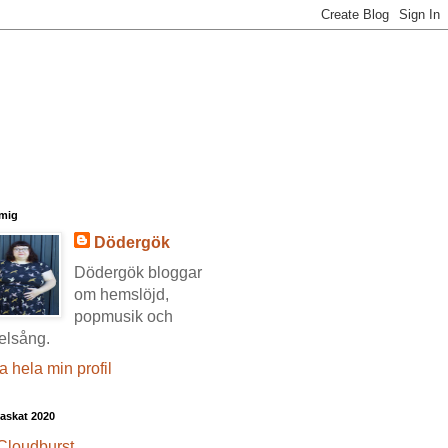
mig
Dödergök
Dödergök bloggar
om hemslöjd,
popmusik och
elsång.
a hela min profil
askat 2020
Cloudburst