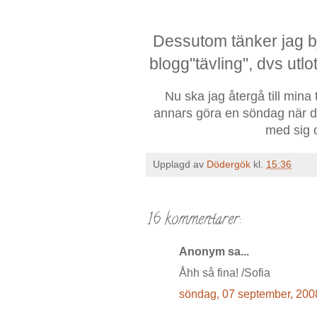
Dessutom tänker jag bj
blogg"tävling", dvs utlo
Nu ska jag återgå till min
annars göra en söndag när det
med sig o
Upplagd av
Dödergök
kl.
15:36
16 kommentarer:
Anonym sa...
Åhh så fina! /Sofia
söndag, 07 september, 200