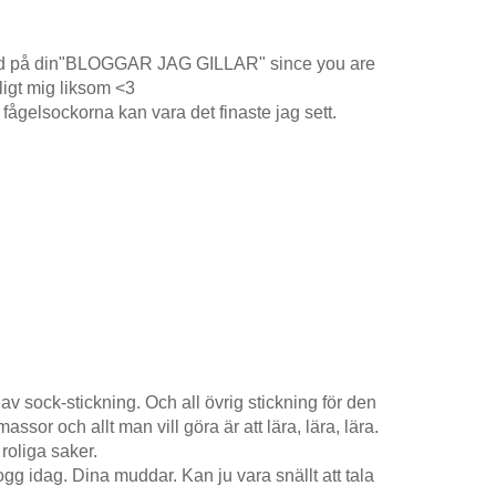
 med på din"BLOGGAR JAG GILLAR" since you are
ligt mig liksom <3
fågelsockorna kan vara det finaste jag sett.
av sock-stickning. Och all övrig stickning för den
ssor och allt man vill göra är att lära, lära, lära.
roliga saker.
ogg idag. Dina muddar. Kan ju vara snällt att tala