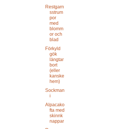
Restgarn
sstrum
por
med
blomm
or och
blad
Förkyld
gök
längtar
bort
(eller
kanske
hem)
Sockman
i
Alpacako
fta med
skinnk
nappar