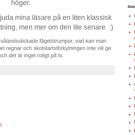
höger.
Död
uda mina läsare på en liten klassisk
ttning, men mer om den lite senare. :)
a tvåändsstickade fågelstrumpor, vad kan man
 regnar och skolstartsförkylningen inte vill ge
ch det är inget roligt på tv.
8