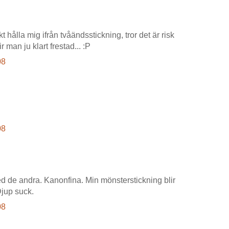
t hålla mig ifrån tvåändsstickning, tror det är risk
r man ju klart frestad... :P
08
08
ed de andra. Kanonfina. Min mönsterstickning blir
Djup suck.
08