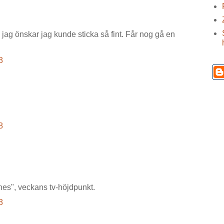
. jag önskar jag kunde sticka så fint. Får nog gå en
8
8
shes", veckans tv-höjdpunkt.
8