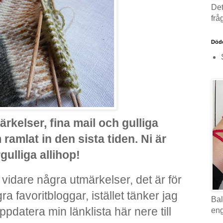
Det
frå
Döde
ärkelser, fina mail och gulliga
amlat in den sista tiden. Ni är
gulliga allihop!
 vidare några utmärkelser, det är för
gra favoritbloggar, istället tänker jag
Bal
ppdatera min länklista här nere till
eng