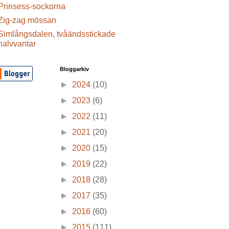
Prinsess-sockorna
Zig-zag mössan
Simlångsdalen, tvåändsstickade
halvvantar
Bloggarkiv
►
2024
(10)
►
2023
(6)
►
2022
(11)
►
2021
(20)
►
2020
(15)
►
2019
(22)
►
2018
(28)
►
2017
(35)
►
2016
(60)
►
2015
(111)