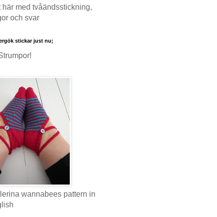
 här med tvåändsstickning,
gor och svar
rgök stickar just nu;
Strumpor!
lerina wannabees pattern in
lish