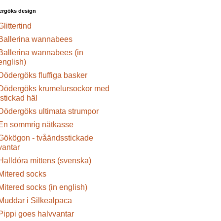
ergöks design
Glittertind
Ballerina wannabees
Ballerina wannabees (in
english)
Dödergöks fluffiga basker
Dödergöks krumelursockor med
istickad häl
Dödergöks ultimata strumpor
En sommrig nätkasse
Gökögon - tvåändsstickade
vantar
Halldóra mittens (svenska)
Mitered socks
Mitered socks (in english)
Muddar i Silkealpaca
Pippi goes halvvantar