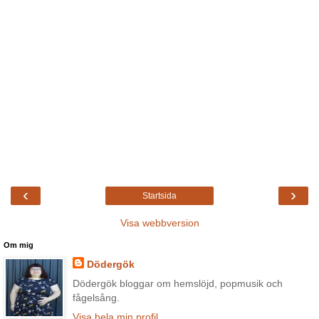
‹
›
Startsida
Visa webbversion
Om mig
Dödergök
Dödergök bloggar om hemslöjd, popmusik och
fågelsång.
Visa hela min profil