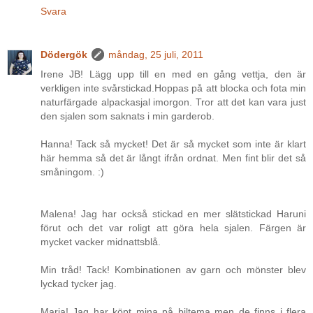
Svara
Dödergök
måndag, 25 juli, 2011
Irene JB! Lägg upp till en med en gång vettja, den är
verkligen inte svårstickad.Hoppas på att blocka och fota min
naturfärgade alpackasjal imorgon. Tror att det kan vara just
den sjalen som saknats i min garderob.
Hanna! Tack så mycket! Det är så mycket som inte är klart
här hemma så det är långt ifrån ordnat. Men fint blir det så
småningom. :)
Malena! Jag har också stickad en mer slätstickad Haruni
förut och det var roligt att göra hela sjalen. Färgen är
mycket vacker midnattsblå.
Min tråd! Tack! Kombinationen av garn och mönster blev
lyckad tycker jag.
Maria! Jag har köpt mina på biltema men de finns i flera