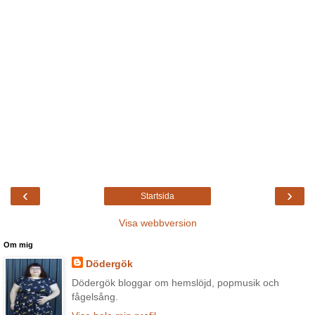
‹
›
Startsida
Visa webbversion
Om mig
Dödergök
Dödergök bloggar om hemslöjd, popmusik och
fågelsång.