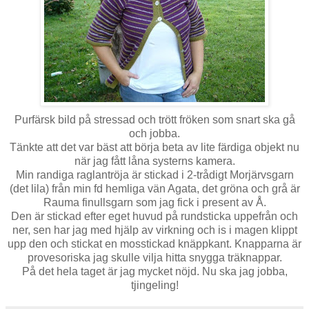
Purfärsk bild på stressad och trött fröken som snart ska gå
och jobba.
Tänkte att det var bäst att börja beta av lite färdiga objekt nu
när jag fått låna systerns kamera.
Min randiga raglantröja är stickad i 2-trådigt Morjärvsgarn
(det lila) från min fd hemliga vän Agata, det gröna och grå är
Rauma finullsgarn som jag fick i present av Å.
Den är stickad efter eget huvud på rundsticka uppefrån och
ner, sen har jag med hjälp av virkning och is i magen klippt
upp den och stickat en mosstickad knäppkant. Knapparna är
provesoriska jag skulle vilja hitta snygga träknappar.
På det hela taget är jag mycket nöjd. Nu ska jag jobba,
tjingeling!