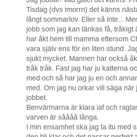
Tisdag (dvs imorrn) det känns nästan
långt sommarlov. Eller så inte... Men
jobb som jag kan tänkas få, tråkigt
har åkt hem till mamma eftersom Cha
vara själv ens för en liten stund. 
sjukt mycket. Mannen har också åkt ti
tråk tråk. Fast jag har ju katterna 
med och så har jag ju en och annan 
med. Om jag nu orkar vill säga nä
jobbet.
Benvärmarna är klara iaf och ragla
varven är såååå långa.
I min ensamhet ska jag ta itu med s
den bli klar och det passar perfekt a