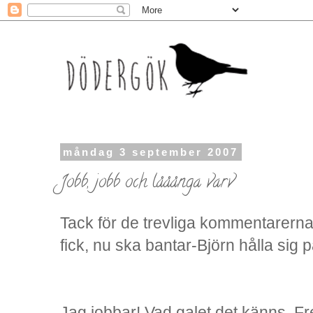
måndag 3 september 2007
Jobb, jobb och lååånga varv
Tack för de trevliga kommentarerna 
fick, nu ska bantar-Björn hålla sig p
Jag jobbar! Vad galet det känns. 