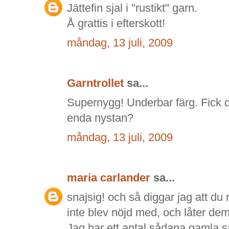
Jättefin sjal i "rustikt" garn.
Å grattis i efterskott!
måndag, 13 juli, 2009
Garntrollet
sa...
Supernygg! Underbar färg. Fick d
enda nystan?
måndag, 13 juli, 2009
maria carlander
sa...
snajsig! och så diggar jag att d
inte blev nöjd med, och låter dem
Jag har ett antal sådana gamla s